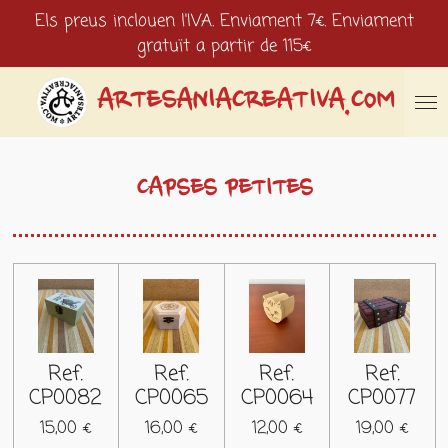
Els preus inclouen l'IVA. Enviament 7€. Enviament
Ir
gratuït a partir de 115€
al
contenido
principal
ARTESANIACREATIVA.COM
CAPSES PETITES
Ref.
Ref.
Ref.
Ref.
CP0082
CP0065
CP0064
CP0077
15,00 €
16,00 €
12,00 €
19,00 €