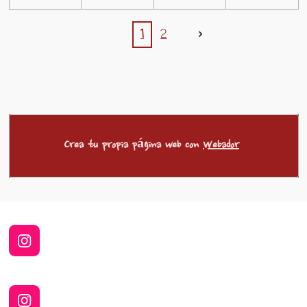
1
2
Crea tu propia página web con
Webador
I
n
s
t
a
I