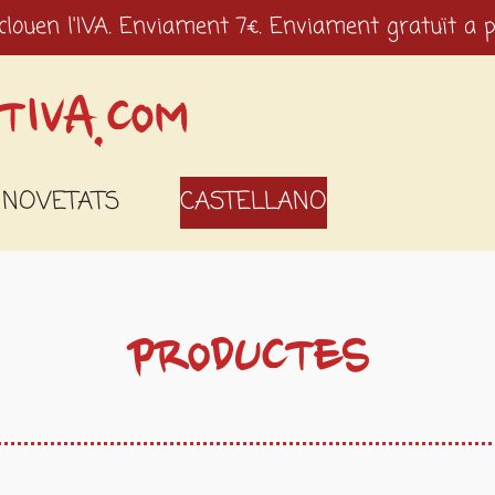
clouen l'IVA. Enviament 7€. Enviament gratuït a p
TIVA.COM
NOVETATS
CASTELLANO
PRODUCTES