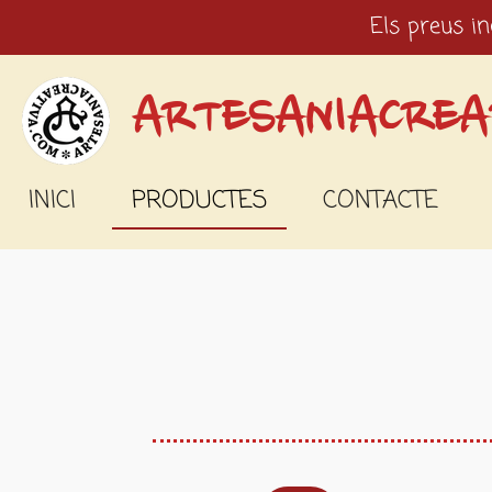
Els preus in
Ir
al
contenido
ARTESANIACREA
principal
INICI
PRODUCTES
CONTACTE