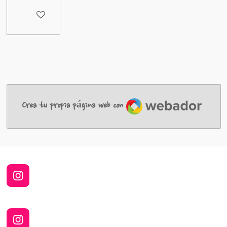
Deshabilitado
Webador
Crea tu propia página web con
I
n
s
t
a
I