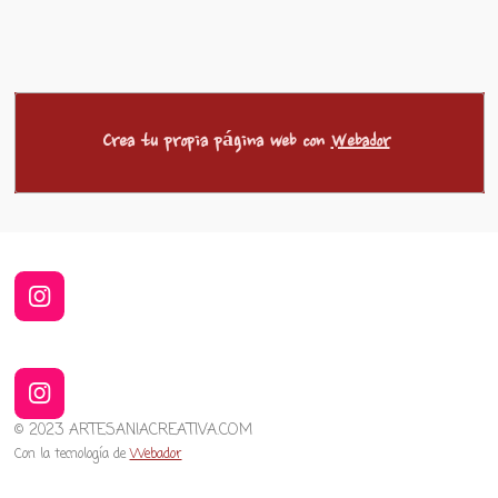
Crea tu propia página web con
Webador
I
n
s
t
a
I
g
n
© 2023 ARTESANIACREATIVA.COM
r
s
Con la tecnología de
Webador
a
t
m
a