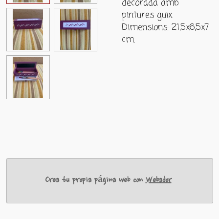
decorada amb
pintures guix.
Dimensions: 21,5x6,5x7
cm.
Crea tu propia página web con
Webador