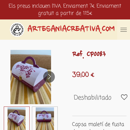
Els preus inclouen l'IVA. Enviament 7€. Enviament
Ir
gratuït a partir de 115€
al
contenido
principal
ARTESANIACREATIVA.COM
Ref. CP0083
39,00 €
Deshabilitado
Capsa maletí de fusta