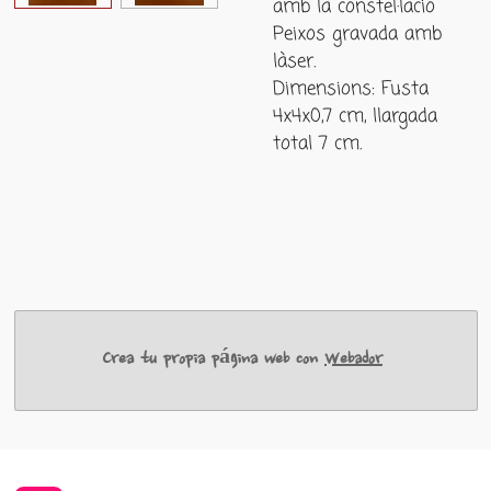
amb la constel·lació
Peixos gravada amb
làser.
Dimensions: Fusta
4x4x0,7 cm, llargada
total 7 cm.
Crea tu propia página web con
Webador