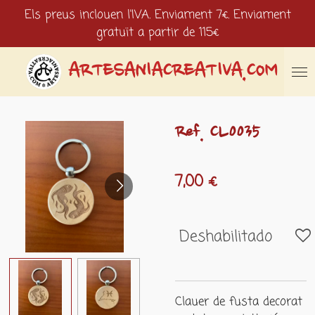
Els preus inclouen l'IVA. Enviament 7€. Enviament
Ir
gratuït a partir de 115€
al
contenido
principal
ARTESANIACREATIVA.COM
Ref. CL0035
7,00 €
Deshabilitado
Clauer de fusta decorat