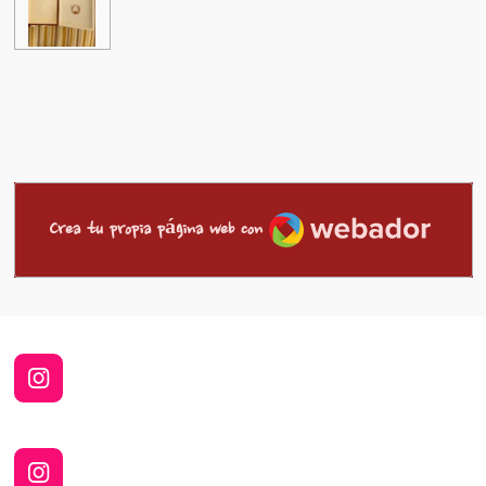
Webador
Crea tu propia página web con
I
n
s
t
a
I