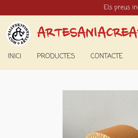
Els preus in
Ir
al
contenido
ARTESANIACREA
principal
INICI
PRODUCTES
CONTACTE