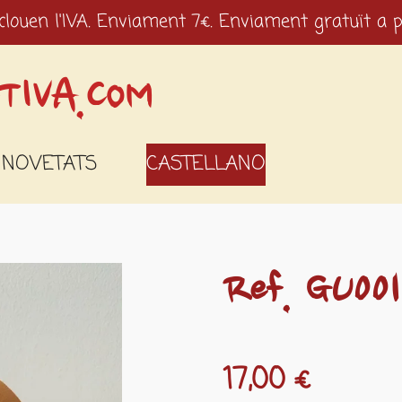
clouen l'IVA. Enviament 7€. Enviament gratuït a p
TIVA.COM
NOVETATS
CASTELLANO
Ref. GU001
17,00 €