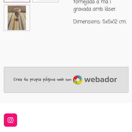
tornejada a mà i
gravada amb làser.
Dimensions: 5x5x12 cm.
Webador
Crea tu propia página web con
I
n