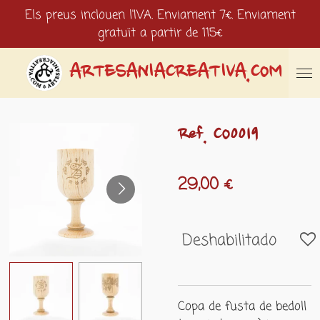
Els preus inclouen l'IVA. Enviament 7€. Enviament
Ir
gratuït a partir de 115€
al
contenido
principal
ARTESANIACREATIVA.COM
Ref. CO0019
29,00 €
Deshabilitado
Copa de fusta de bedoll