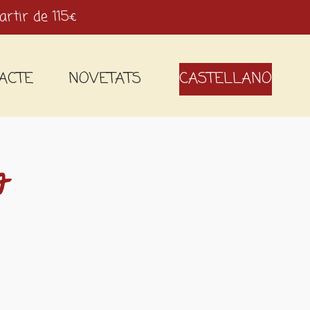
artir de 115€
ACTE
NOVETATS
CASTELLANO
7