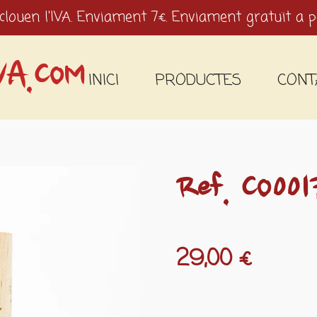
clouen l'IVA. Enviament 7€. Enviament gratuït a p
VA.COM
INICI
PRODUCTES
CONT
Ref. CO001
29,00 €