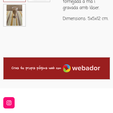
tornejada a mà i
gravada amb làser.
Dimensions: 5x5x12 cm.
Webador
Crea tu propia página web con
I
n