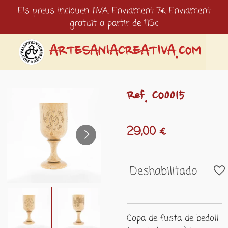
Els preus inclouen l'IVA. Enviament 7€. Enviament
Ir
gratuït a partir de 115€
al
contenido
principal
ARTESANIACREATIVA.COM
Ref. CO0015
29,00 €
Deshabilitado
Copa de fusta de bedoll