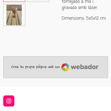
tornejada a mà i
gravada amb làser.
Dimensions: 5x5x12 cm.
Webador
Crea tu propia página web con
I
n