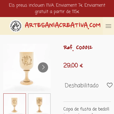
Els preus inclouen l'IVA. Enviament 7€. Enviament
Ir
gratuït a partir de 115€
al
contenido
principal
ARTESANIACREATIVA.COM
Ref. CO0012
29,00 €
Deshabilitado
Copa de fusta de bedoll