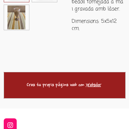
bedoll tornejada a mà
i gravada amb làser.
Dimensions: 5x5x12
cm.
Crea tu propia página web con
Webador
I