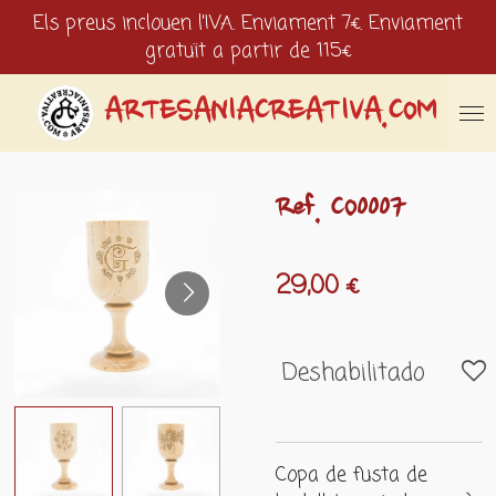
Els preus inclouen l'IVA. Enviament 7€. Enviament
Ir
gratuït a partir de 115€
al
contenido
principal
ARTESANIACREATIVA.COM
Ref. CO0007
29,00 €
Deshabilitado
Copa de fusta de