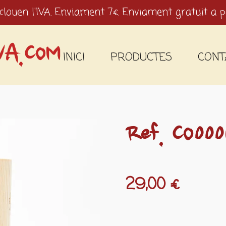
clouen l'IVA. Enviament 7€. Enviament gratuït a p
VA.COM
INICI
PRODUCTES
CONT
Ref. CO000
29,00 €