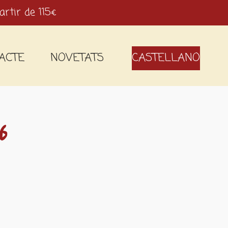
artir de 115€
ACTE
NOVETATS
CASTELLANO
6