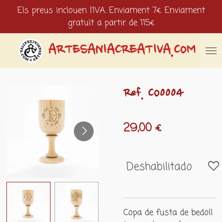
Els preus inclouen l'IVA. Enviament 7€. Enviament
Ir
gratuït a partir de 115€
al
contenido
principal
ARTESANIACREATIVA.COM
Ref. CO0004
29,00 €
Deshabilitado
Copa de fusta de bedoll