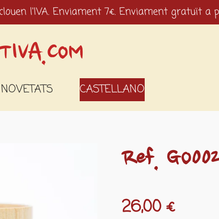
clouen l'IVA. Enviament 7€. Enviament gratuït a p
TIVA.COM
NOVETATS
CASTELLANO
Ref. GO00
26,00 €