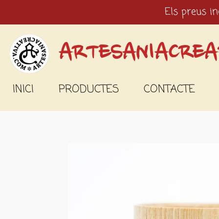
Els preus in
Ir
al
contenido
ARTESANIACREA
principal
INICI
PRODUCTES
CONTACTE