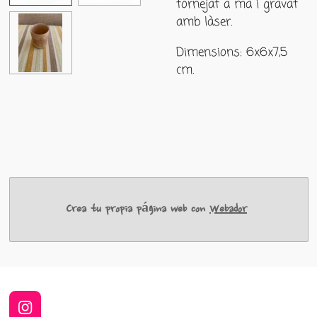
tornejat a mà i gravat
amb làser.
Dimensions: 6x6x7,5
cm.
Crea tu propia página web con
Webador
I