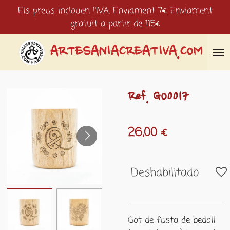
Els preus inclouen l'IVA. Enviament 7€. Enviament
Ir
gratuït a partir de 115€
al
contenido
principal
ARTESANIACREATIVA.COM
Ref. GO0017
26,00 €
Deshabilitado
Got de fusta de bedoll