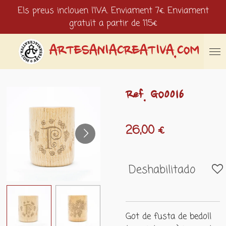
Els preus inclouen l'IVA. Enviament 7€. Enviament
Ir
gratuït a partir de 115€
al
contenido
principal
ARTESANIACREATIVA.COM
Ref. GO0016
26,00 €
Deshabilitado
Got de fusta de bedoll