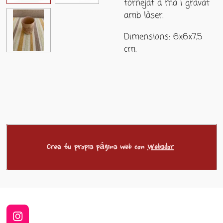
tornejat a mà i gravat
amb làser.
Dimensions: 6x6x7,5
cm.
Crea tu propia página web con
Webador
I