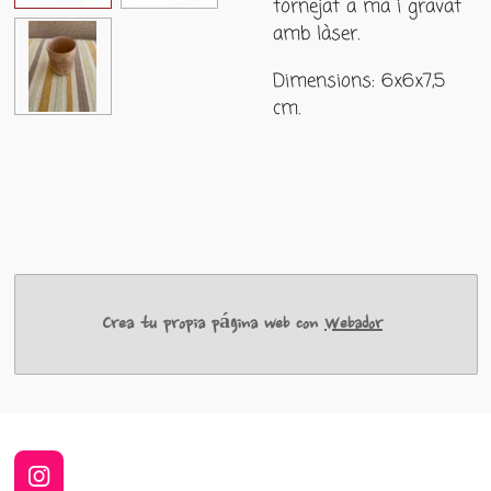
tornejat a mà i gravat
amb làser.
Dimensions: 6x6x7,5
cm.
Crea tu propia página web con
Webador
I