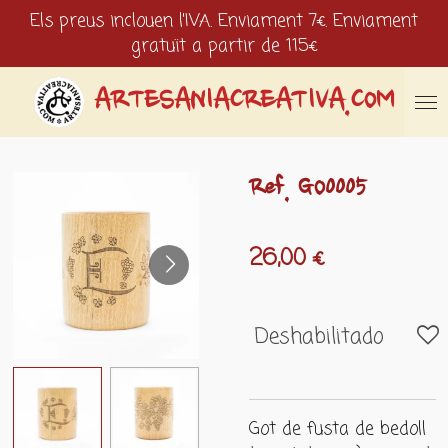
Els preus inclouen l'IVA. Enviament 7€. Enviament
Ir
gratuït a partir de 115€
al
contenido
principal
ARTESANIACREATIVA.COM
Ref. GO0005
26,00 €
Deshabilitado
Got de fusta de bedoll