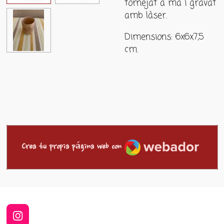
tornejat a mà i gravat
amb làser.
Dimensions: 6x6x7,5
cm.
Webador
Crea tu propia página web con
I