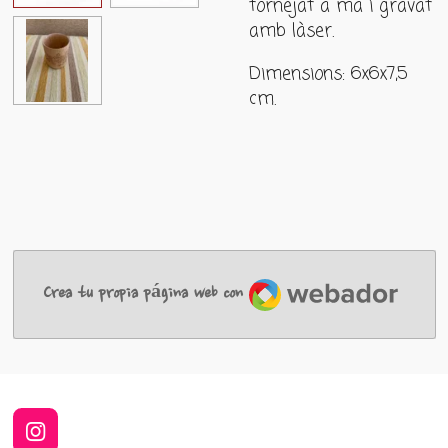
tornejat a mà i gravat
amb làser.
Dimensions: 6x6x7,5
cm.
Webador
Crea tu propia página web con
I