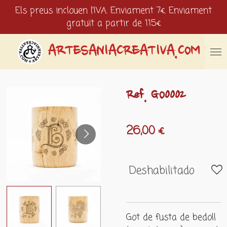
Els preus inclouen l'IVA. Enviament 7€. Enviament
Ir
gratuït a partir de 115€
al
contenido
principal
ARTESANIACREATIVA.COM
Ref. GO0002
26,00 €
Deshabilitado
Got de fusta de bedoll