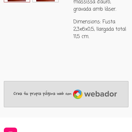
massissa d'auró,
gravada amb làser.
Dimensions: Fusta
2,3x6x0,5, llargada total
11,5 cm.
Webador
Crea tu propia página web con