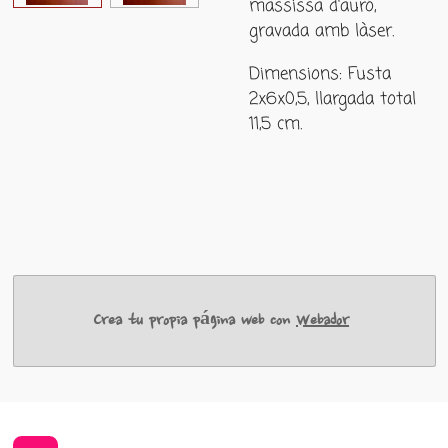
massissa d'auró,
gravada amb làser.
Dimensions: Fusta
2x6x0,5, llargada total
11,5 cm.
Crea tu propia página web con
Webador