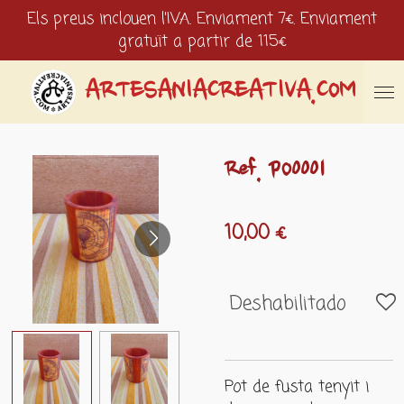
Els preus inclouen l'IVA. Enviament 7€. Enviament
Ir
gratuït a partir de 115€
al
contenido
principal
ARTESANIACREATIVA.COM
Ref. PO0001
10,00 €
Deshabilitado
Pot de fusta tenyit i